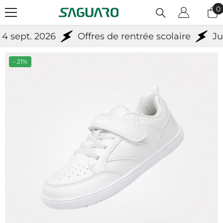
Passer Au Contenu
0
0
a
sept. 2026
Offres de rentrée scolaire
Jusq
- 21%